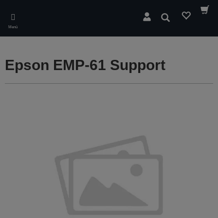
Skip
to
Suchen
main
Menü
content
Epson EMP-61 Support