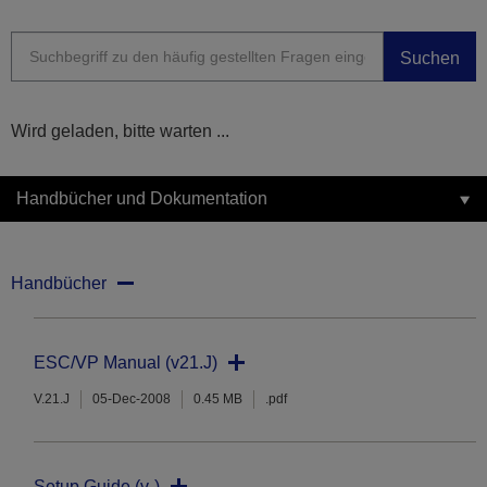
Suchen
Wird geladen, bitte warten ...
Handbücher und Dokumentation
Handbücher
ESC/VP Manual (v21.J)
V.21.J
05-Dec-2008
0.45 MB
.pdf
Setup Guide (v-)