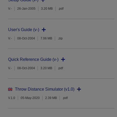
V.-
26-Jan-2005
3.20 MB
.pdf
User's Guide (v-)
V.-
08-Oct-2004
7.06 MB
.zip
Quick Reference Guide (v-)
V.-
08-Oct-2004
3.20 MB
.pdf
Throw Distance Simulator (v1.0)
V.1.0
05-May-2020
2.39 MB
.pdf