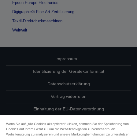
Epson Europe Electronics
Digigraphie® Fine-Art-Zertifizierung
Textil-Direktdruckmaschinen
Weltweit
Impressum
Identifizierung der Gerätekonformität
Datenschutzerklärung
Vertrag widerrufen
Einhaltung der EU-Datenverordnung
Fragen zum Datenschutz
Wenn Sie auf „Alle Cookies akzeptieren“ klicken, stimmen Sie der Speicherung von
Cookies auf Ihrem Gerät zu, um die Websitenavigation zu verbessern, die
Informationen zu Cookies
Websitenutzung zu analysieren und unsere Marketingbemühungen zu unterstützen.