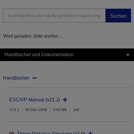
Suchen
Wird geladen, bitte warten ...
Handbücher und Dokumentation
Handbücher
ESC/VP Manual (v21.J)
V.21.J
05-Dec-2008
0.45 MB
.pdf
Throw Distance Simulator (v1.0)