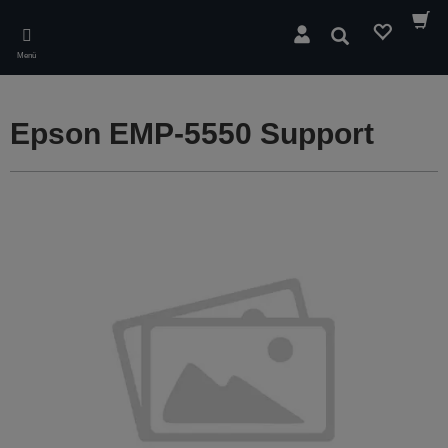
Skip
to
Suchen
main
Menü
content
Epson EMP-5550 Support