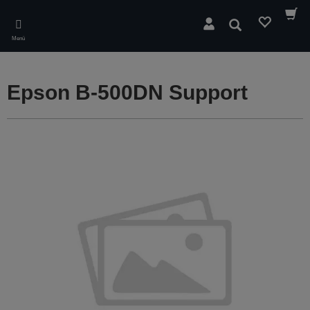
Skip
to
Suchen
main
Menü
content
Epson B-500DN Support