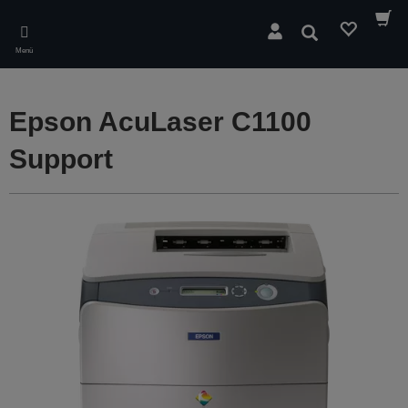
Skip
to
Suchen
main
Menü
content
Epson AcuLaser C1100
Support