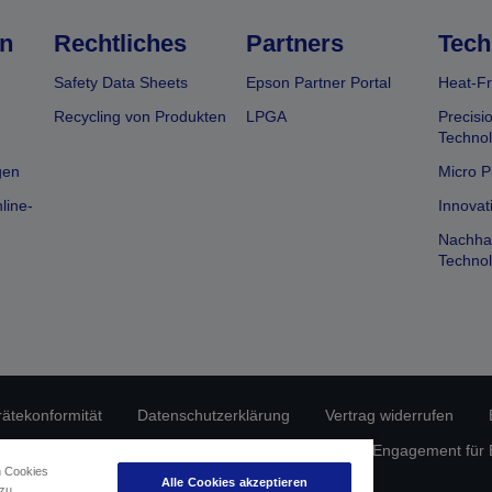
n
Rechtliches
Partners
Tech
Safety Data Sheets
Epson Partner Portal
Heat-Fr
Recycling von Produkten
LPGA
Precisi
Technol
gen
Micro P
line-
Innovat
Nachhal
Technol
rätekonformität
Datenschutzerklärung
Vertrag widerrufen
atenschutz
Informationen zu Cookies
Epson Engagement für Ba
n Cookies
Alle Cookies akzeptieren
 zu