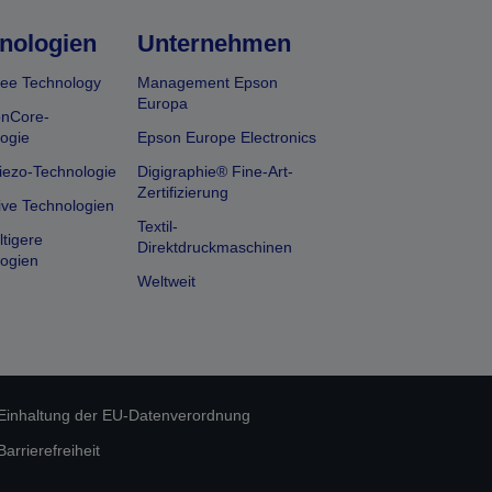
nologien
Unternehmen
ee Technology
Management Epson
Europa
onCore-
ogie
Epson Europe Electronics
iezo-Technologie
Digigraphie® Fine-Art-
Zertifizierung
ive Technologien
Textil-
tigere
Direktdruckmaschinen
ogien
Weltweit
Einhaltung der EU-Datenverordnung
rrierefreiheit