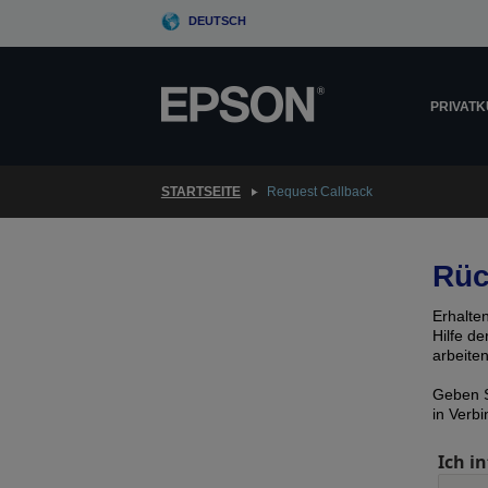
Skip
DEUTSCH
to
main
content
PRIVAT
STARTSEITE
Request Callback
Rüc
Erhalte
Hilfe d
arbeite
Geben S
in Verb
Ich in