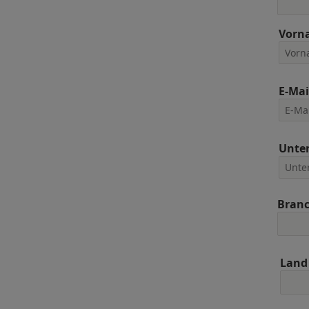
Vorn
E-Mai
Unte
Bran
Land