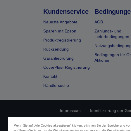
Kundenservice
Bedingunge
Neueste Angebote
AGB
Sparen mit Epson
Zahlungs- und
Lieferbedingungen
Produktregistrierung
Nutzungsbedingun
Rücksendung
Bedingungen für On
Garantieprüfung
Aktionen
CoverPlus- Registrierung
Kontakt
Händlersuche
Impressum
Identifizierung der Ge
Fragen zum D
Wenn Sie auf „Alle Cookies akzeptieren“ klicken, stimmen Sie der Speicherung vo
auf Ihrem Gerät zu, um die Websitenavigation zu verbessern, die Websitenutzung