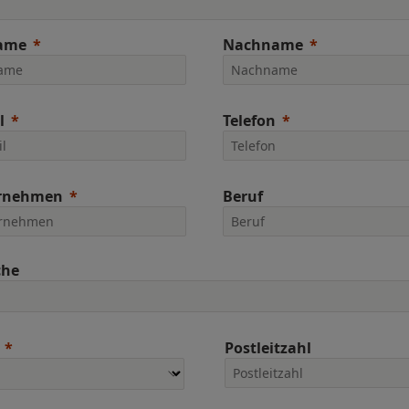
ame
Nachname
l
Telefon
rnehmen
Beruf
che
Postleitzahl