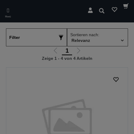
Skip
to
Suchen
main
Menü
content
Sortieren nach:
Filter
1
Zur
Zur
Zeige 1 - 4 von 4 Artikeln
vorherigen
nächsten
Seite
Seite