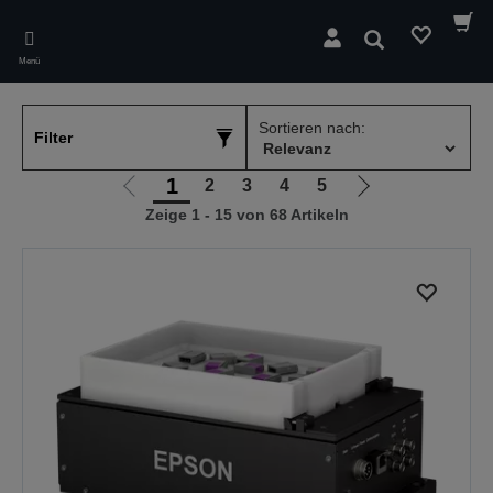
Skip
to
Suchen
main
Menü
content
Sortieren nach:
Filter
1
2
3
4
5
Zur
Zur
Zeige 1 - 15 von 68 Artikeln
vorherigen
nächsten
Seite
Seite