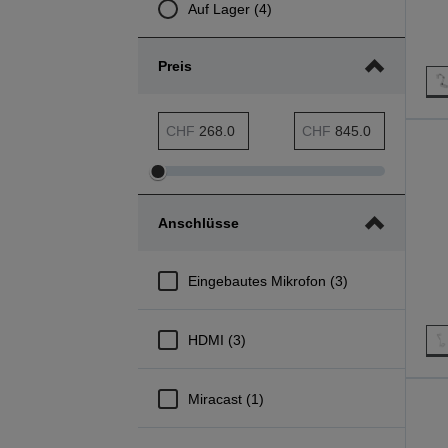
Auf Lager (4)
Preis
Preis min. Bereich
Preis max. Bereich
CHF
CHF
Preis
Preis
min.
max.
Anschlüsse
Bereich
Bereich
anpassen
anpassen
Eingebautes Mikrofon (3)
HDMI (3)
Miracast (1)