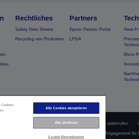
n
Rechtliches
Partners
Tech
Safety Data Sheets
Epson Partner Portal
Heat-Fr
Recycling von Produkten
LPGA
Precisi
Technol
gen
Micro P
line-
Innovat
Nachhal
Technol
n Cookies
Alle Cookies akzeptieren
 zu
rätekonformität
Datenschutzerklärung
Alle ablehnen
Vertrag widerrufen
atenschutz
Informationen zu Cookies
Epson Engagement für Ba
Cookie-Einstellungen