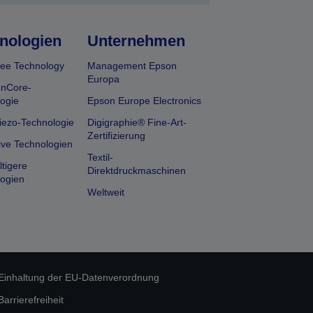
nologien
Unternehmen
ee Technology
Management Epson
Europa
onCore-
ogie
Epson Europe Electronics
iezo-Technologie
Digigraphie® Fine-Art-
Zertifizierung
ive Technologien
Textil-
tigere
Direktdruckmaschinen
ogien
Weltweit
Einhaltung der EU-Datenverordnung
rrierefreiheit