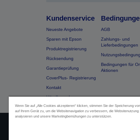
Kundenservice
Bedingunge
Neueste Angebote
AGB
Sparen mit Epson
Zahlungs- und
Lieferbedingungen
Produktregistrierung
Nutzungsbedingun
Rücksendung
Bedingungen für On
Garantieprüfung
Aktionen
CoverPlus- Registrierung
Kontakt
Händlersuche
Wenn Sie auf „Alle Cookies akzeptieren“ klicken, stimmen Sie der Speicherung vo
auf Ihrem Gerät zu, um die Websitenavigation zu verbessern, die Websitenutzung
analysieren und unsere Marketingbemühungen zu unterstützen.
Impressum
Identifizierung der Ge
Fragen zum D