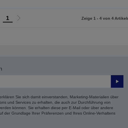
1
Zeige 1 - 4 von 4 Artikel
ur
Zur
orherigen
nächsten
eite
Seite
n
Send
erklären Sie sich damit einverstanden, Marketing-Materialien über
ons und Services zu erhalten, die auch zur Durchführung von
rden können. Sie erhalten diese per E-Mail oder über andere
uf der Grundlage Ihrer Präferenzen und Ihres Online-Verhaltens