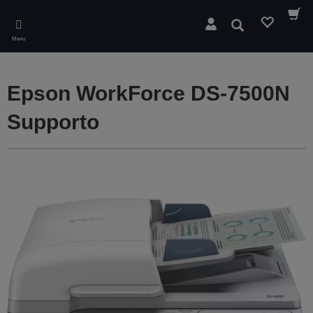
Skip
to
Cerca
main
Menu
content
Epson WorkForce DS-7500N
Supporto