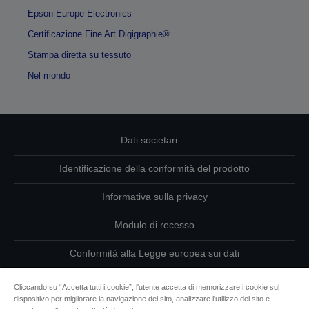
Epson Europe Electronics
Certificazione Fine Art Digigraphie®
Stampa diretta su tessuto
Nel mondo
Dati societari
Identificazione della conformità del prodotto
Informativa sulla privacy
Modulo di recesso
Conformità alla Legge europea sui dati
Contattaci per informazioni sui tuoi dati
Cliccando su “Accetta tutti i cookie”, l'utente accetta di memorizzare i cookie sul
dispositivo per migliorare la navigazione del sito, analizzare l'utilizzo del sito e