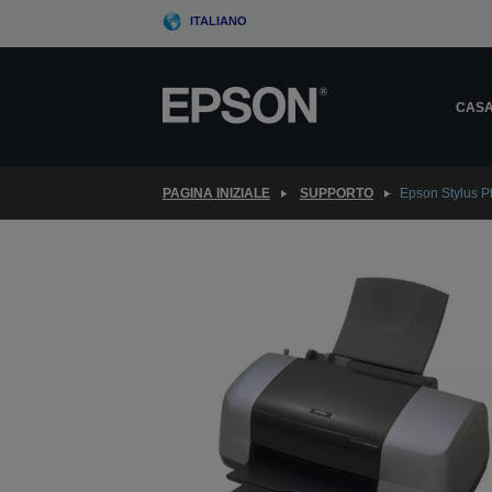
Skip
ITALIANO
to
main
content
CAS
PAGINA INIZIALE
SUPPORTO
Epson Stylus P