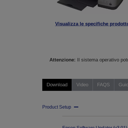
Visualizza le specifiche prodott
Attenzione:
Il sistema operativo po
Download
Video
FAQS
Gui
Product Setup
Epson Software Updater (v3.01)