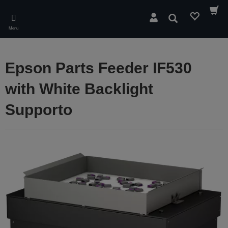
Skip
to
Cerca
main
Menu
content
Epson Parts Feeder IF530
with White Backlight
Supporto