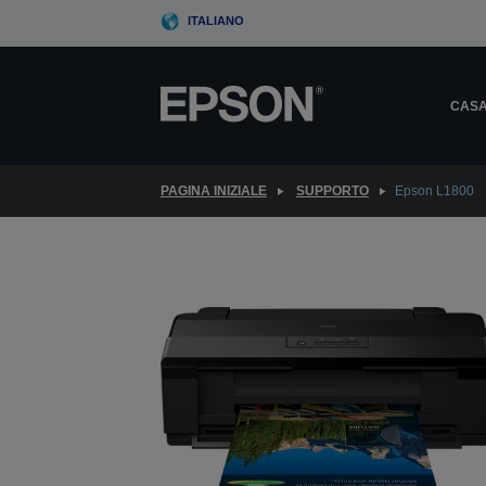
Skip
ITALIANO
to
main
content
CAS
PAGINA INIZIALE
SUPPORTO
Epson L1800