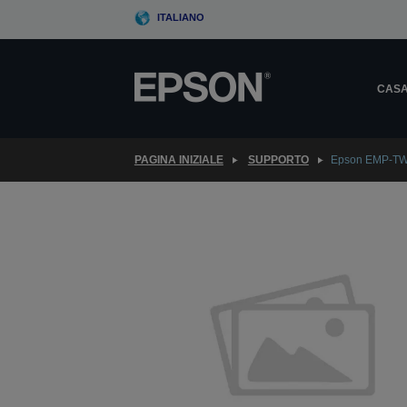
Skip
ITALIANO
to
main
content
CAS
PAGINA INIZIALE
SUPPORTO
Epson EMP-T