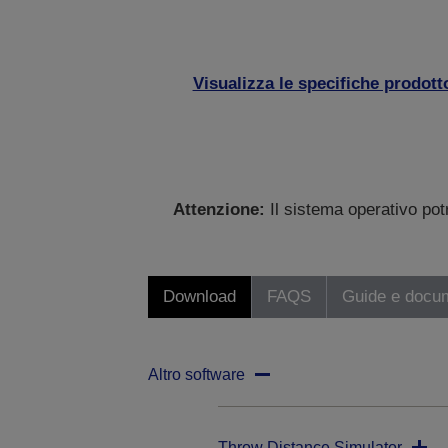
Visualizza le specifiche prodott
Attenzione:
Il sistema operativo po
Download
FAQS
Guide e docu
Altro software
Throw Distance Simulator