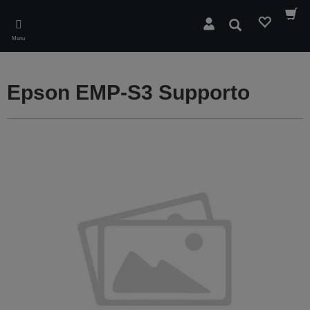
Skip
to
Cerca
main
Menu
content
Epson EMP-S3 Supporto