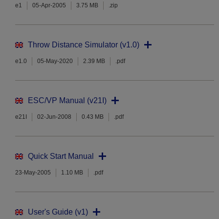
e1
05-Apr-2005
3.75 MB
.zip
Throw Distance Simulator (v1.0)
e1.0
05-May-2020
2.39 MB
.pdf
ESC/VP Manual (v21I)
e21I
02-Jun-2008
0.43 MB
.pdf
Quick Start Manual
23-May-2005
1.10 MB
.pdf
User's Guide (v1)