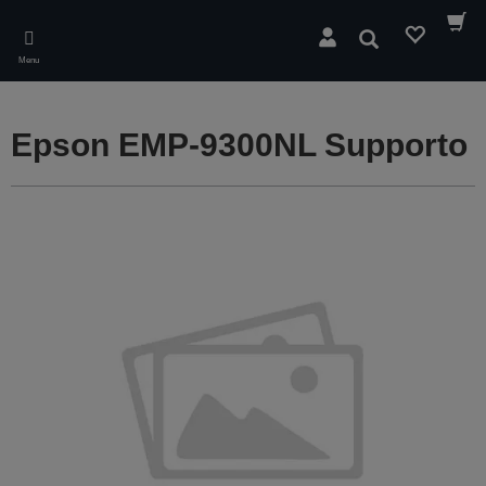
Skip
to
Cerca
main
Menu
content
Epson EMP-9300NL Supporto