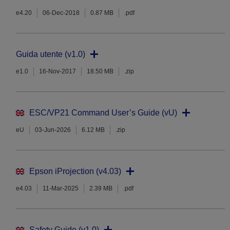
e4.20
06-Dec-2018
0.87 MB
.pdf
Guida utente (v1.0)
e1.0
16-Nov-2017
18.50 MB
.zip
ESC/VP21 Command User’s Guide (vU)
eU
03-Jun-2026
6.12 MB
.zip
Epson iProjection (v4.03)
e4.03
11-Mar-2025
2.39 MB
.pdf
Safety Guide (v1.0)