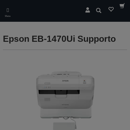
Skip
to
Cerca
main
Menu
content
Epson EB-1470Ui Supporto