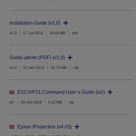
Installation Guide (v1.0)
e1.0
17-Jul-2014
18.66 MB
.pdf
Guida utente (PDF) (v1.0)
e1.0
22-Jan-2013
19.74 MB
.zip
ESC/VP21 Command User’s Guide (vU)
eU
03-Jun-2026
6.12 MB
.zip
Epson iProjection (v4.03)