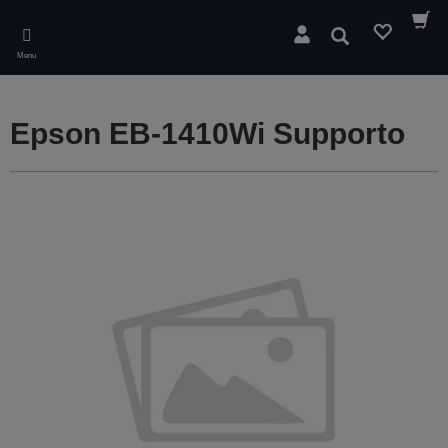
Skip
to
Cerca
main
Menu
content
Epson EB-1410Wi Supporto