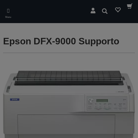
Skip
to
Cerca
main
Menu
content
Epson DFX-9000 Supporto