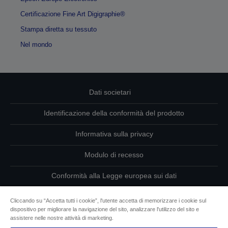
Certificazione Fine Art Digigraphie®
Stampa diretta su tessuto
Nel mondo
Dati societari
Identificazione della conformità del prodotto
Informativa sulla privacy
Modulo di recesso
Conformità alla Legge europea sui dati
Contattaci per informazioni sui tuoi dati
Cliccando su “Accetta tutti i cookie”, l'utente accetta di memorizzare i cookie sul
dispositivo per migliorare la navigazione del sito, analizzare l'utilizzo del sito e
Informazioni sui cookie
assistere nelle nostre attività di marketing.