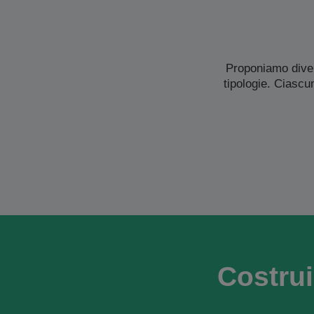
Proponiamo diver
tipologie. Ciascu
Costrui