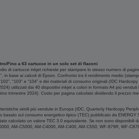
tro/Fino a 63 cartucce in un solo set di flaconi
o di cartucce inkjet richieste per stampare lo stesso numero di pagine
4”, in base ai calcoli di Epson. Confronto tra il rendimento medio (stam
 “102”, “103” e “104” e dei materiali di consumo originali (IDC Hardco
024) utilizzati dai 40 dispositivi inkjet a colori in formato A4 più vend
imo trimestre 2024). Costo per pagina calcolato dividendo il prezzo med
tteristiche simili più vendute in Europa (IDC, Quarterly Hardcopy Periph
o basato sul consumo energetico tipico (TEC) pubblicato da ENERGY STAR
ato calcolato un valore TEC 3.0 equivalente. Se non sono disponibili dati
-C6000, AM-C5000, AM-C4000, AM-C400, AM-C550, WF-879R, WF-C8