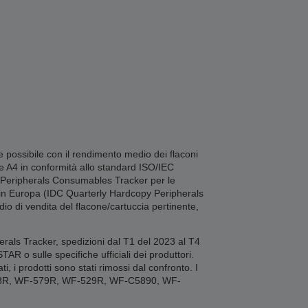
 possibile con il rendimento medio dei flaconi
pe A4 in conformità allo standard ISO/IEC
py Peripherals Consumables Tracker per le
uti in Europa (IDC Quarterly Hardcopy Peripherals
io di vendita del flacone/cartuccia pertinente,
erals Tracker, spedizioni dal T1 del 2023 al T4
 o sulle specifiche ufficiali dei produttori.
, i prodotti sono stati rimossi dal confronto. I
78R, WF-579R, WF-529R, WF-C5890, WF-