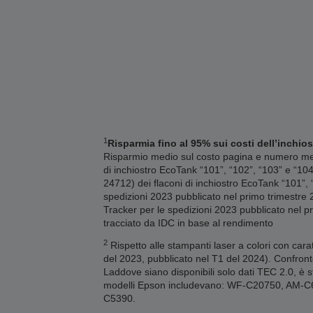
1
Risparmia fino al 95% sui costi dell’inchios
Risparmio medio sul costo pagina e numero medi
di inchiostro EcoTank “101”, “102”, “103” e “10
24712) dei flaconi di inchiostro EcoTank “101”,
spedizioni 2023 pubblicato nel primo trimestre 2
Tracker per le spedizioni 2023 pubblicato nel pr
tracciato da IDC in base al rendimento
2
Rispetto alle stampanti laser a colori con cara
del 2023, pubblicato nel T1 del 2024). Confront
Laddove siano disponibili solo dati TEC 2.0, è st
modelli Epson includevano: WF-C20750, AM
C5390.