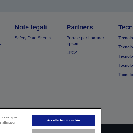
Note legali
Partners
Tecn
Safety Data Sheets
Portale per i partner
Tecnolo
Epson
a
Tecnolo
LPGA
Tecnolo
Tecnolo
Tecnolog
spositivo per
Accetta tutti i cookie
 attività di