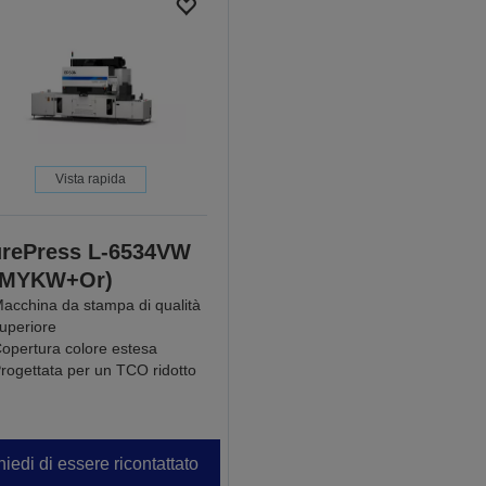
Vista rapida
rePress L-6534VW
CMYKW+Or)
acchina da stampa di qualità
uperiore
opertura colore estesa
rogettata per un TCO ridotto
iedi di essere ricontattato