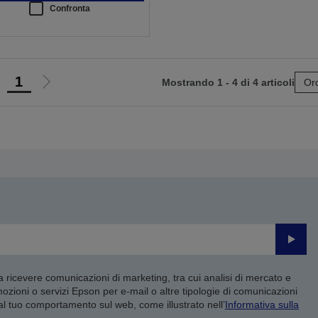
Confronta
1
Mostrando 1 - 4 di 4 articoli
Ord
ai
Vai
lla
alla
agina
pagina
recedente
successiva
Invia
 a ricevere comunicazioni di marketing, tra cui analisi di mercato e
mozioni o servizi Epson per e-mail o altre tipologie di comunicazioni
 al tuo comportamento sul web, come illustrato nell’
Informativa sulla