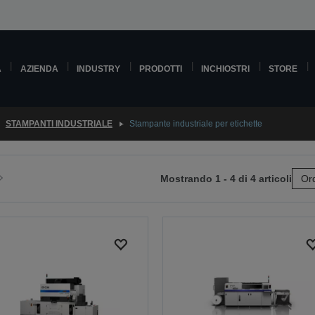
A
AZIENDA
INDUSTRY
PRODOTTI
INCHIOSTRI
STORE
STAMPANTI INDUSTRIALE
Stampante industriale per etichette
Mostrando 1 - 4 di 4 articoli
Ord
ai
lla
pagina
e
successiva