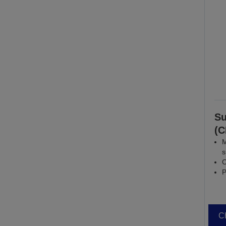
Su
(
M
s
C
P
Ch