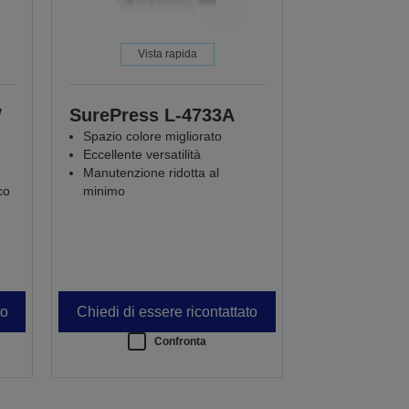
Vista rapida
W
SurePress L-4733A
Spazio colore migliorato
Eccellente versatilità
Manutenzione ridotta al
co
minimo
to
Chiedi di essere ricontattato
Confronta