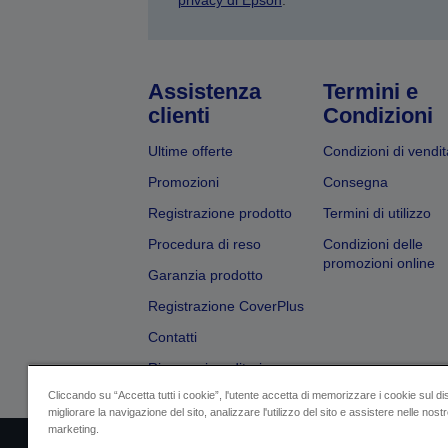
privacy di Epson
.
Assistenza
Termini e
clienti
Condizioni
Ultime offerte
Condizioni di vendit
Promozioni
Consegna
Registrazione prodotto
Termini di utilizzo
Procedura di reso
Condizioni delle
promozioni online
Garanzia prodotto
Registrazione CoverPlus
Contatti
Ricerca rivenditori
Cliccando su “Accetta tutti i cookie”, l'utente accetta di memorizzare i cookie sul di
migliorare la navigazione del sito, analizzare l'utilizzo del sito e assistere nelle nostre
marketing.