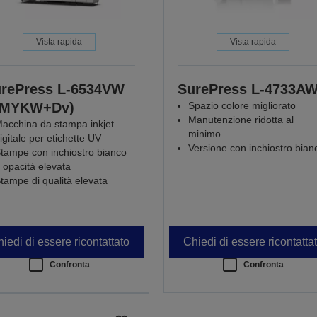
Vista rapida
Vista rapida
rePress L-6534VW
SurePress L-4733A
CMYKW+Dv)
Spazio colore migliorato
Manutenzione ridotta al
acchina da stampa inkjet
minimo
igitale per etichette UV
Versione con inchiostro bian
tampe con inchiostro bianco
 opacità elevata
tampe di qualità elevata
iedi di essere ricontattato
Chiedi di essere ricontatta
Confronta
Confronta