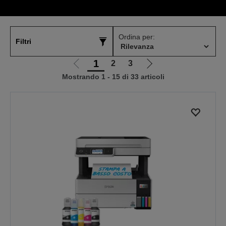
Ordina per:
Filtri
1
2
3
Vai
Vai
Mostrando 1 - 15 di 33 articoli
alla
alla
pagina
pagina
precedente
successiva