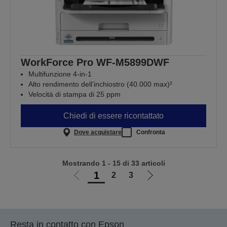
WorkForce Pro WF-M5899DWF
Multifunzione 4-in-1
Alto rendimento dell’inchiostro (40.000 max)²
Velocità di stampa di 25 ppm
Chiedi di essere ricontattato
Dove acquistare
Confronta
Mostrando 1 - 15 di 33 articoli
1
2
3
Vai
Vai
alla
alla
pagina
pagina
precedente
successiva
Resta in contatto con Epson