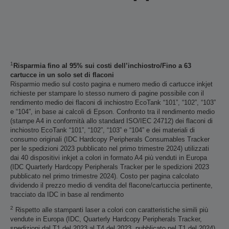
1
Risparmia fino al 95% sui costi dell’inchiostro/Fino a 63
cartucce in un solo set di flaconi
Risparmio medio sul costo pagina e numero medio di cartucce inkjet
richieste per stampare lo stesso numero di pagine possibile con il
rendimento medio dei flaconi di inchiostro EcoTank “101”, “102”, “103”
e “104”, in base ai calcoli di Epson. Confronto tra il rendimento medio
(stampe A4 in conformità allo standard ISO/IEC 24712) dei flaconi di
inchiostro EcoTank “101”, “102”, “103” e “104” e dei materiali di
consumo originali (IDC Hardcopy Peripherals Consumables Tracker
per le spedizioni 2023 pubblicato nel primo trimestre 2024) utilizzati
dai 40 dispositivi inkjet a colori in formato A4 più venduti in Europa
(IDC Quarterly Hardcopy Peripherals Tracker per le spedizioni 2023
pubblicato nel primo trimestre 2024). Costo per pagina calcolato
dividendo il prezzo medio di vendita del flacone/cartuccia pertinente,
tracciato da IDC in base al rendimento
2
Rispetto alle stampanti laser a colori con caratteristiche simili più
vendute in Europa (IDC, Quarterly Hardcopy Peripherals Tracker,
spedizioni dal T1 del 2023 al T4 del 2023, pubblicato nel T1 del 2024).