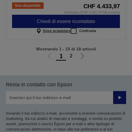
CHF 4.433,97
Non disponibile
IVA inclusa (CHF 4.101,73 IVA esclusa)
Chiedi di essere ricontattato
Dove acquistare
Confronta
Mostrando 1 - 15 di 18 articoli
1
2
Vai
Vai
alla
alla
pagina
pagina
precedente
successiva
Resta in contatto con Epson
Invia
Inviando il tuo indirizzo e-mail, acconsenti a ricevere comunicazioni di
marketing, tra cui analisi di mercato e sondaggi, e novità su prodotti,
eventi, promozioni o servizi Epson per e-mail o altre tipologie di
comunicazioni elettroniche, in base alle tue preferenze e al tuo