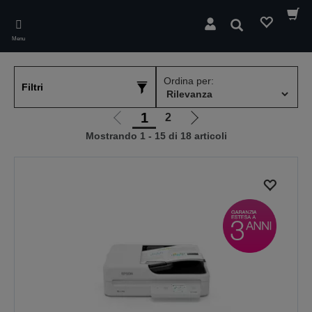
Skip
to
Cerca
main
Menu
content
Ordina per:
Filtri
1
2
Vai
Vai
Mostrando 1 - 15 di 18 articoli
alla
alla
pagina
pagina
precedente
successiva