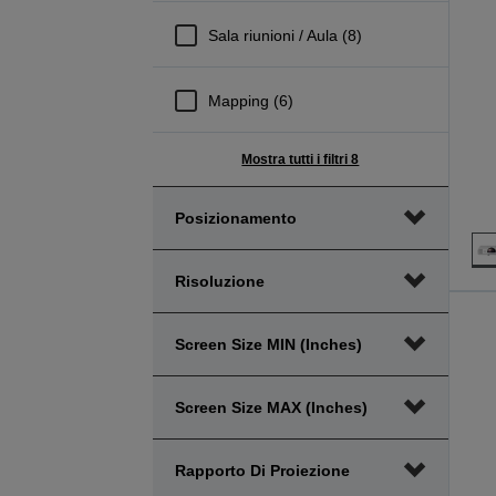
Sala riunioni / Aula (8)
Mapping (6)
Mostra tutti i filtri 8
Posizionamento
Risoluzione
Screen Size MIN (inches)
Screen Size MAX (inches)
Rapporto Di Proiezione