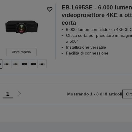
EB-L695SE - 6.000 lumen
videoproiettore 4KE a ott
corta
6.000 lumen con nitidezza 4KE 3L
Ottica corta per proiettare immagini
a 500”
Installazione versatile
Vista rapida
Facilità di connessione
1
Mostrando 1 - 8 di 8 articoli
Ord
ai
Vai
lla
alla
agina
pagina
recedente
successiva