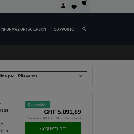
INFORMAZIONI SU EPSON
SUPPORTO
ina per:
,
Disponibile
ica
CHF 5.091,89
IVA inclusa (CHF 4.710,35 IVA esclusa)
CD
Acquista ora
 fino