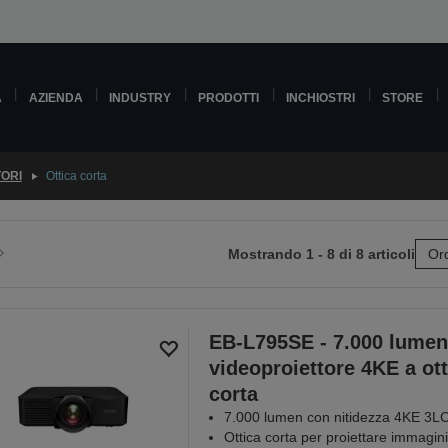
A
AZIENDA
INDUSTRY
PRODOTTI
INCHIOSTRI
STORE
TORI
Ottica corta
Mostrando 1 - 8 di 8 articoli
Ord
ai
lla
pagina
e
successiva
EB-L795SE - 7.000 lumen
videoproiettore 4KE a ott
corta
7.000 lumen con nitidezza 4KE 3L
Ottica corta per proiettare immagini