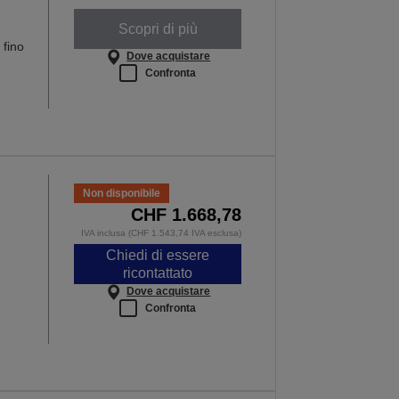
Scopri di più
 fino
Dove acquistare
Confronta
Non disponibile
CHF 1.668,78
IVA inclusa (CHF 1.543,74 IVA esclusa)
Chiedi di essere
ricontattato
Dove acquistare
Confronta