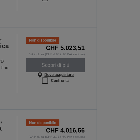
,
Non disponibile
ica
CHF 5.023,51
IVA inclusa (CHF 4.647,10 IVA esclusa)
CD
Scopri di più
 fino
Dove acquistare
Confronta
,
Non disponibile
a
CHF 4.016,56
IVA inclusa (CHF 3.715,60 IVA esclusa)