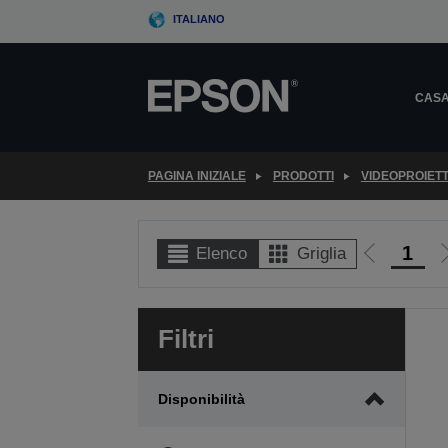
Skip
ITALIANO
to
main
content
CAS
PAGINA INIZIALE
PRODOTTI
VIDEOPROIET
1
Elenco
Griglia
Vai
V
alla
a
pagina
Filtri
precedent
Disponibilità