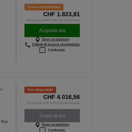
 lezione è importante
Scarsa disponibilità
I DI PIÙ
CHF 1.823,81
IVA inclusa (CHF 1.687,15 IVA esclusa)
Acquista ora
Dove acquistare
Chiedi di essere ricontattato
Confronta
,
Non disponibile
CHF 4.016,56
IVA inclusa (CHF 3.715,60 IVA esclusa)
Scopri di più
 fino
Dove acquistare
Confronta