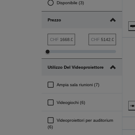
Disponibile (3)
Prezzo
Intervallo minimo Prezzo
Intervallo massimo Prezzo
CHF
CHF
Modifica
Modifica
intervallo
intervallo
Utilizzo Del Videoproiettore
minimo
massimo
Prezzo
Prezzo
Ampia sala riunioni (7)
Videogiochi (6)
Videoproiettori per auditorium
(6)