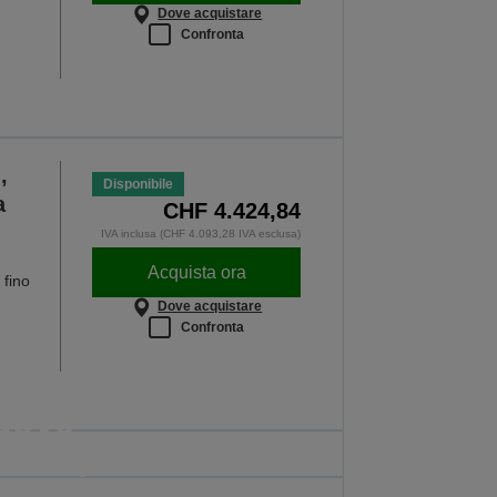
Dove acquistare
Confronta
,
Disponibile
a
CHF 4.424,84
IVA inclusa (CHF 4.093,28 IVA esclusa)
Acquista ora
 fino
Dove acquistare
Confronta
ri che funzionano
dove
e di più