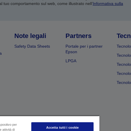
 al tuo comportamento sul web, come illustrato nell’
Informativa sulla
Note legali
Partners
Tecn
Safety Data Sheets
Portale per i partner
Tecnolo
Epson
a
Tecnolo
LPGA
Tecnolo
Tecnolo
Tecnolog
spositivo per
Accetta tutti i cookie
 attività di