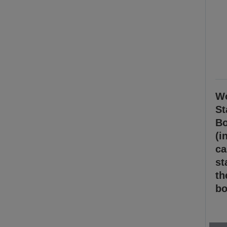
Wo
St
Bo
(i
ca
st
th
bo