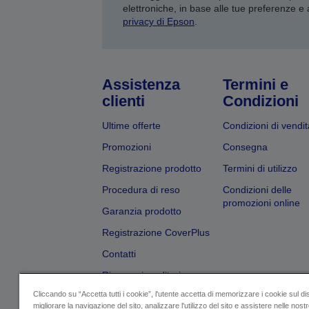
elettroniche, in base alle tue preferenze e
privacy di Epson
.
Assistenza
Termini e
clienti
Condizioni
Ultime offerte
Condizioni di vendit
Promozioni
Consegna
Registrazione prodotto
Termini di utilizzo
Procedura di reso
Condizioni delle
promozioni online
Garanzia prodotto
Registrazione CoverPlus
Contatti
Ricerca rivenditori
Cliccando su “Accetta tutti i cookie”, l'utente accetta di memorizzare i cookie sul di
migliorare la navigazione del sito, analizzare l'utilizzo del sito e assistere nelle nostre