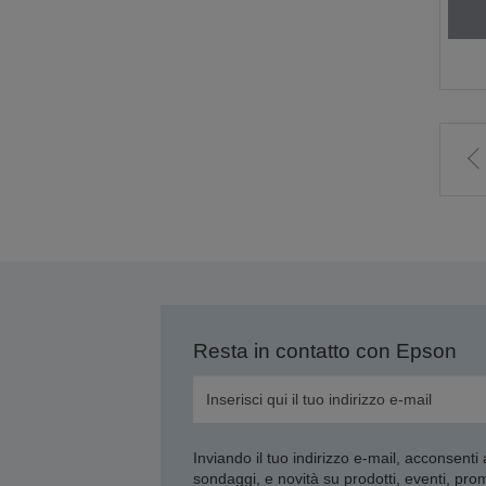
V
a
p
p
Resta in contatto con Epson
Inviando il tuo indirizzo e-mail, acconsenti
sondaggi, e novità su prodotti, eventi, pro