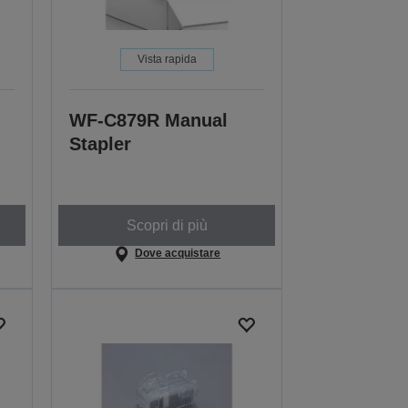
Vista rapida
WF-C879R Manual
Stapler
Scopri di più
Dove acquistare