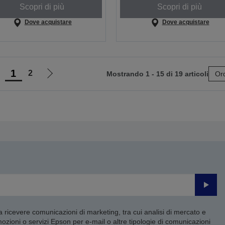
Scopri di più
Scopri di più
Dove acquistare
Dove acquistare
1
2
Mostrando 1 - 15 di 19 articoli
Ord
ai
Vai
lla
alla
agina
pagina
recedente
successiva
Invia
 a ricevere comunicazioni di marketing, tra cui analisi di mercato e
mozioni o servizi Epson per e-mail o altre tipologie di comunicazioni