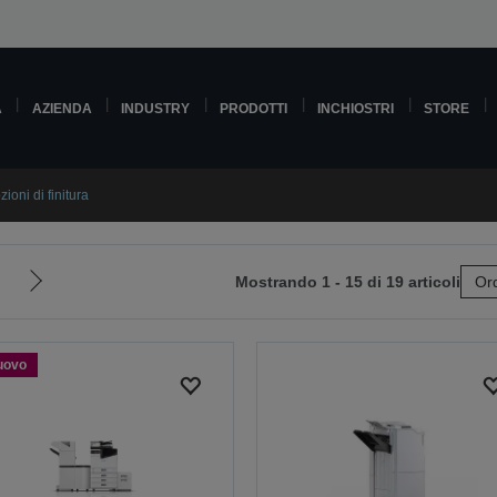
A
AZIENDA
INDUSTRY
PRODOTTI
INCHIOSTRI
STORE
ioni di finitura
Mostrando 1 - 15 di 19 articoli
Ord
Vai
alla
pagina
uovo
e
successiva