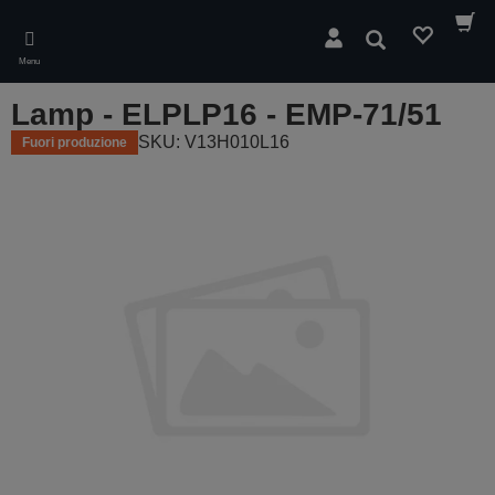
Skip
to
Cerca
main
Menu
content
Lamp - ELPLP16 - EMP-71/51
SKU: V13H010L16
Fuori produzione