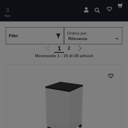
Skip
to
Cerca
main
Menu
content
Ordina per:
Filtri
1
2
Vai
Vai
Mostrando 1 - 15 di 28 articoli
alla
alla
pagina
pagina
precedente
successiva