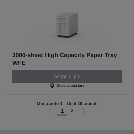
3000-sheet High Capacity Paper Tray
WFE
Scopri di più
Dove acquistare
Mostrando 1 - 15 di 28 articoli
1
2
Vai
Vai
alla
alla
pagina
pagina
precedente
successiva