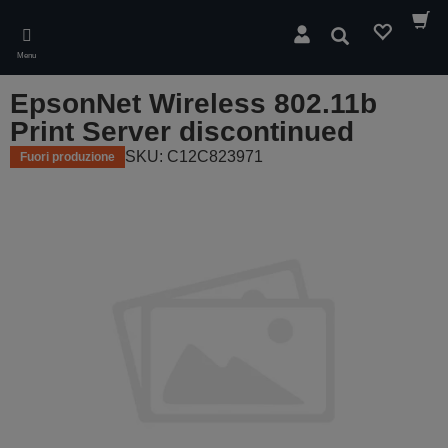
Skip
to
Cerca
main
Menu
content
EpsonNet Wireless 802.11b
Print Server discontinued
SKU: C12C823971
Fuori produzione