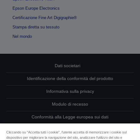
Epson Europe Electronics
Certificazione Fine Art Digigraphie®
Stampa diretta su tessuto
Nel mondo
Dati societari
Identificazione della conformità del prodotto
Informativa sulla privacy
Modulo di recesso
Conformità alla Legge europea sui dati
Contattaci per informazioni sui tuoi dati
Cliccando su “Accetta tutti i cookie”, l'utente accetta di memorizzare i cookie sul
dispositivo per migliorare la navigazione del sito, analizzare l'utilizzo del sito e