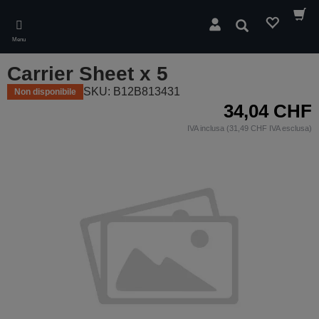
Skip
to
Cerca
main
Menu
content
Carrier Sheet x 5
SKU: B12B813431
Non disponibile
34,04 CHF
IVA inclusa (31,49 CHF IVA esclusa)