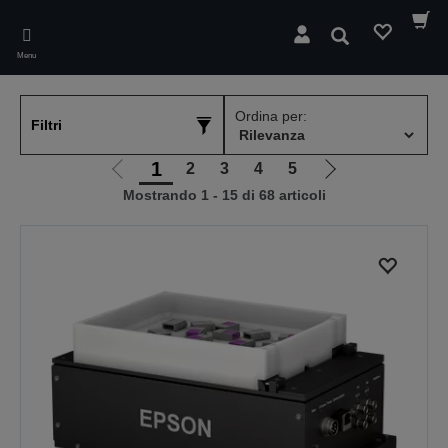
Skip
to
Cerca
main
Menu
content
Ordina per:
Filtri
1
2
3
4
5
Vai
Vai
Mostrando 1 - 15 di 68 articoli
alla
alla
pagina
pagina
precedente
successiva