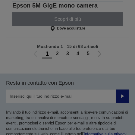
Epson 5M GigE mono camera
Scopri di più
Dove acquistare
Mostrando 1 - 15 di 68 articoli
1
2
3
4
5
Vai
Vai
alla
alla
pagina
pagina
precedente
successiva
Resta in contatto con Epson
Invia
Inviando il tuo indirizzo e-mail, acconsenti a ricevere comunicazioni di
marketing, tra cui analisi di mercato e sondaggi, e novità su prodotti,
eventi, promozioni o servizi Epson per e-mail o altre tipologie di
comunicazioni elettroniche, in base alle tue preferenze e al tuo
comportamento sul web, come illustrato nell’
Informativa sulla privacy