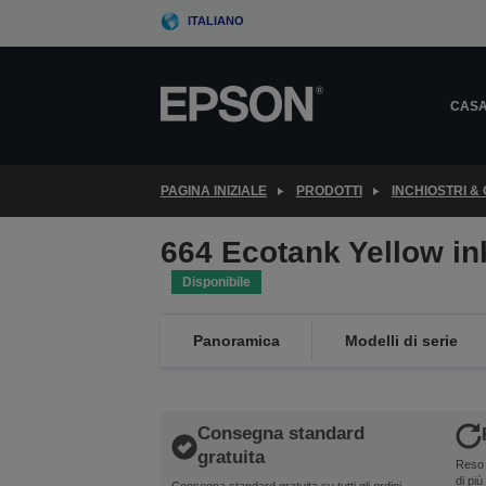
Skip
ITALIANO
to
main
content
CAS
PAGINA INIZIALE
PRODOTTI
INCHIOSTRI &
664 Ecotank Yellow ink
Disponibile
Panoramica
Modelli di serie
Consegna standard
gratuita
Reso 
di più