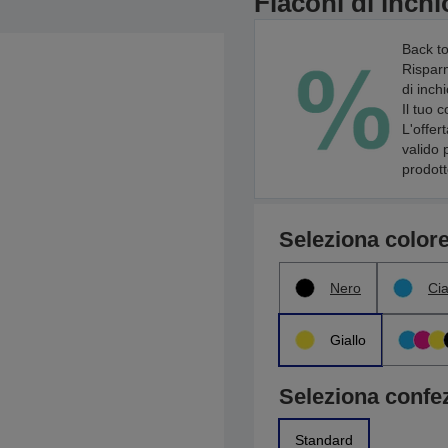
Flaconi di inch
Back to
Risparm
di inch
Il tuo 
L'offer
valido 
prodott
Seleziona color
Nero
Ci
Giallo
Seleziona confe
Standard