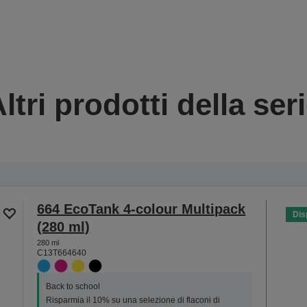
ltri prodotti della ser
664 EcoTank 4-colour Multipack
Dis
(280 ml)
280 ml
C13T664640
Back to school
Risparmia il 10% su una selezione di flaconi di