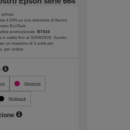
iostro Epson serie 664
 school
ia il 10% su una selezione di flaconi
iostro EcoTank.
codice promozionale:
BTS10
ta è valida fino al 30/08/2026. Sconto
per un massimo di 3 unità per
o, per ordine.
e
ano
Magenta
Multipack
zione