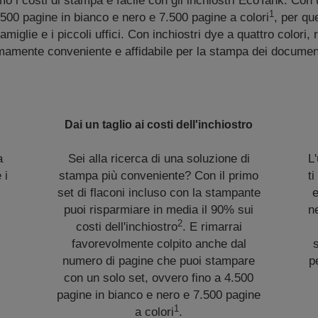
mo i costi di stampa è facile con gli inchiostri EcoTank. Con 
1
500 pagine in bianco e nero e 7.500 pagine a colori
, per qu
famiglie e i piccoli uffici. Con inchiostri dye a quattro colori
amente conveniente e affidabile per la stampa dei documenti d
Dai un taglio ai costi dell'inchiostro
a
Sei alla ricerca di una soluzione di
L'
 i
stampa più conveniente? Con il primo
t
set di flaconi incluso con la stampante
e
puoi risparmiare in media il 90% sui
n
2
costi dell'inchiostro
. E rimarrai
favorevolmente colpito anche dal
numero di pagine che puoi stampare
p
con un solo set, ovvero fino a 4.500
pagine in bianco e nero e 7.500 pagine
1
a colori
.