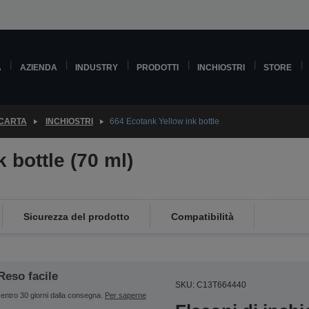
A
AZIENDA
INDUSTRY
PRODOTTI
INCHIOSTRI
STORE
 CARTA
INCHIOSTRI
664 Ecotank Yellow ink bottle
 bottle (70 ml)
Sicurezza del prodotto
Compatibilità
Reso facile
SKU: C13T664440
entro 30 giorni dalla consegna.
Per saperne