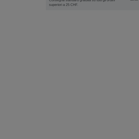
Consegna standard gratuita su tutti gli ordini
superiori a 25 CHF.