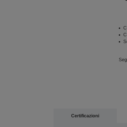
C
C
S
Segu
Certificazioni