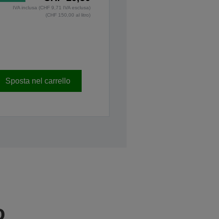
IVA inclusa (CHF 9,71 IVA esclusa)
(CHF 150,00 al litro)
Sposta nel carrello
o