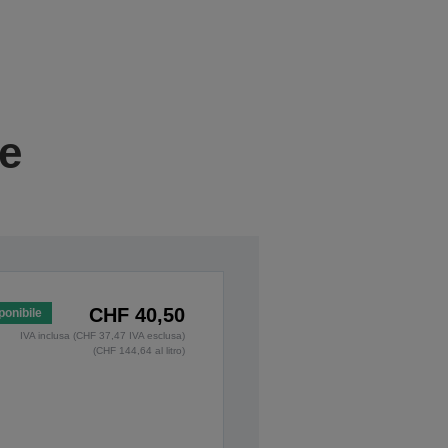
ie
CHF 40,50
ponibile
IVA inclusa (CHF 37,47 IVA esclusa)
(CHF 144,64 al litro)