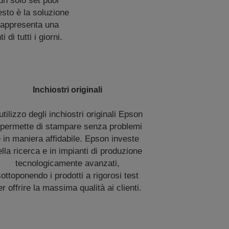
un solo set puoi
esto è la soluzione
, rappresenta una
i tutti i giorni.
Inchiostri originali
utilizzo degli inchiostri originali Epson
i permette di stampare senza problemi
 in maniera affidabile. Epson investe
ella ricerca e in impianti di produzione
tecnologicamente avanzati,
sottoponendo i prodotti a rigorosi test
er offrire la massima qualità ai clienti.