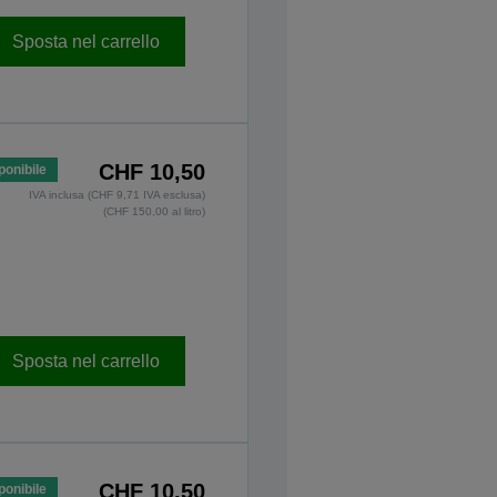
Sposta nel carrello
CHF 10,50
ponibile
IVA inclusa (CHF 9,71 IVA esclusa)
(CHF 150,00 al litro)
Sposta nel carrello
CHF 10,50
ponibile