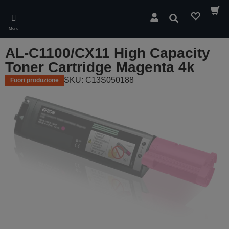
Skip
to
Cerca
main
Menu
content
AL-C1100/CX11 High Capacity
Toner Cartridge Magenta 4k
SKU: C13S050188
Fuori produzione