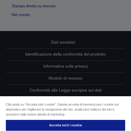
Stampa diretta su tessuto
Nel mondo
Dati societari
Identificazione della conformità del prodotto
Informativa sulla privacy
Modulo di recesso
Conformità alla Legge europea sui dati
Contattaci per informazioni sui tuoi dati
Cliccando su “Accetta tutti i cookie”, l'utente accetta di memorizzare i cookie sul
dispositivo per migliorare la navigazione del sito, analizzare l'utilizzo del sito e
Informazioni sui cookie
assistere nelle nostre attività di marketing.
Accetta tutti i cookie
L’impegno di Epson per l’accessibilità