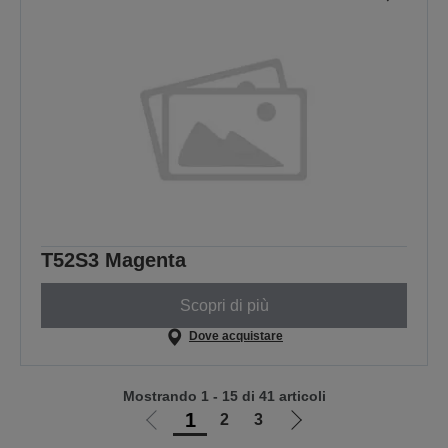
T52S3 Magenta
Scopri di più
Dove acquistare
Mostrando 1 - 15 di 41 articoli
1
2
3
Vai
Vai