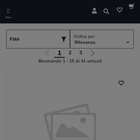
Skip
to
Cerca
main
Menu
content
Ordina per:
Filtri
1
2
3
Vai
Vai
Mostrando 1 - 15 di 41 articoli
alla
alla
pagina
pagina
precedente
successiva