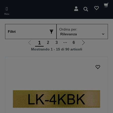
Skip
to
Cerca
main
Menu
content
Ordina per:
Filtri
1
2
3
⋯
6
Vai
Vai
Mostrando 1 - 15 di 90 articoli
alla
alla
pagina
pagina
precedente
successiva