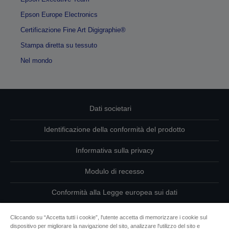
Epson Europe Electronics
Certificazione Fine Art Digigraphie®
Stampa diretta su tessuto
Nel mondo
Dati societari
Identificazione della conformità del prodotto
Informativa sulla privacy
Modulo di recesso
Conformità alla Legge europea sui dati
Contattaci per informazioni sui tuoi dati
Cliccando su “Accetta tutti i cookie”, l'utente accetta di memorizzare i cookie sul
dispositivo per migliorare la navigazione del sito, analizzare l'utilizzo del sito e