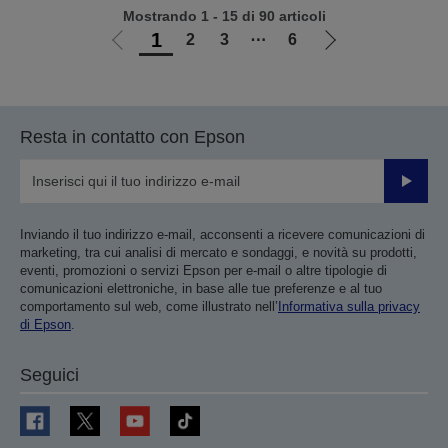
Mostrando 1 - 15 di 90 articoli
1
2
3
⋯
6
Vai
Vai
alla
alla
pagina
pagina
precedente
successiva
Resta in contatto con Epson
Invia
Inviando il tuo indirizzo e-mail, acconsenti a ricevere comunicazioni di
marketing, tra cui analisi di mercato e sondaggi, e novità su prodotti,
eventi, promozioni o servizi Epson per e-mail o altre tipologie di
comunicazioni elettroniche, in base alle tue preferenze e al tuo
comportamento sul web, come illustrato nell’
Informativa sulla privacy
di Epson
.
Seguici