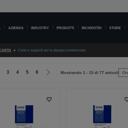
A
AZIENDA
INDUSTRY
PRODOTTI
INCHIOSTRI
STORE
 CARTA
Carte e supporti per la stampa commerciale
3
4
5
6
Mostrando 1 - 15 di 77 articoli
Ord
Vai
alla
pagina
e
successiva