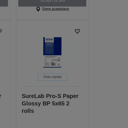
Scopri di più
Dove acquistare
Vista rapida
r
SureLab Pro-S Paper
Glossy BP 5x65 2
rolls