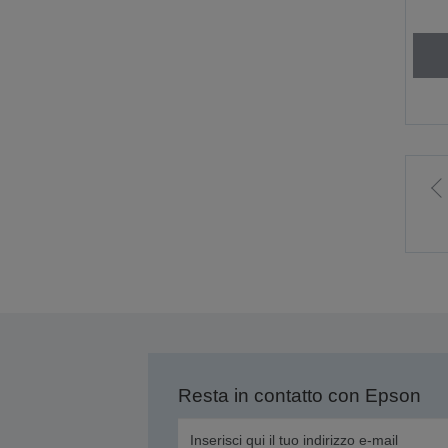
V
a
p
p
Resta in contatto con Epson