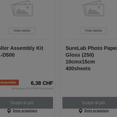
Vista rapida
Vista rapida
ller Assembly Kit
SureLab Photo Pape
-D500
Gloss (250)
10cmx15cm
400sheets
6,38 CHF
disponibile
IVA inclusa (5,90 CHF IVA esclusa)
Scopri di più
Scopri di più
Dove acquistare
Dove acquistare