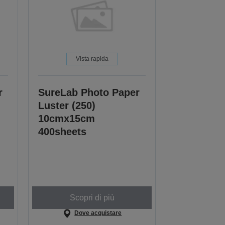
Vista rapida
r
SureLab Photo Paper
Luster (250)
10cmx15cm
400sheets
Scopri di più
Dove acquistare