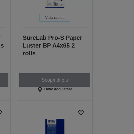
Vista rapida
r
SureLab Pro-S Paper
ls
Luster BP A4x65 2
rolls
Scopri di più
Dove acquistare