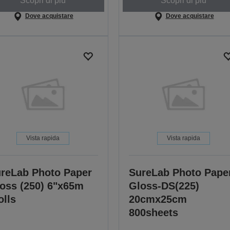
Scopri di più
Scopri di più
Dove acquistare
Dove acquistare
Vista rapida
Vista rapida
reLab Photo Paper
SureLab Photo Pape
oss (250) 6"x65m
Gloss-DS(225)
olls
20cmx25cm
800sheets