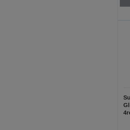
Su
Gl
4r