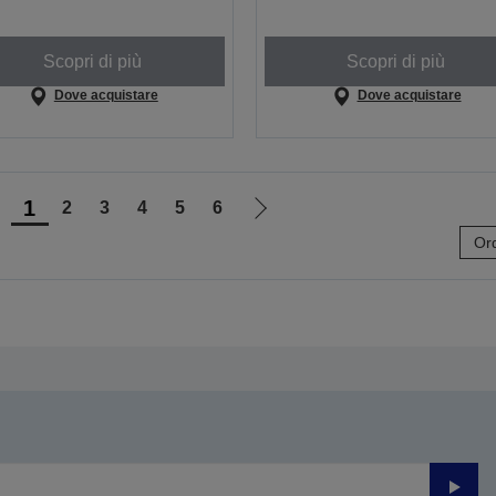
Scopri di più
Scopri di più
Dove acquistare
Dove acquistare
1
2
3
4
5
6
ai
Vai
Ord
lla
alla
agina
pagina
recedente
successiva