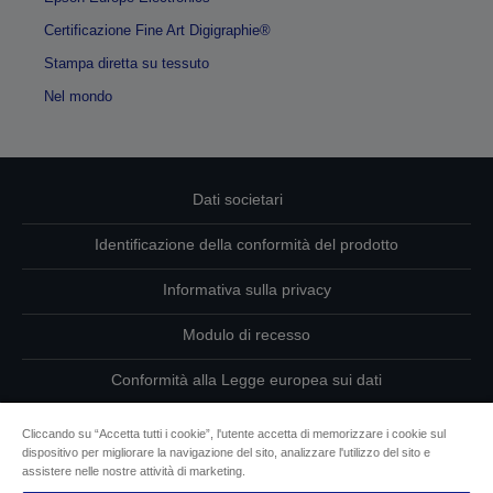
Certificazione Fine Art Digigraphie®
Stampa diretta su tessuto
Nel mondo
Dati societari
Identificazione della conformità del prodotto
Informativa sulla privacy
Modulo di recesso
Conformità alla Legge europea sui dati
Contattaci per informazioni sui tuoi dati
Cliccando su “Accetta tutti i cookie”, l'utente accetta di memorizzare i cookie sul
dispositivo per migliorare la navigazione del sito, analizzare l'utilizzo del sito e
Informazioni sui cookie
assistere nelle nostre attività di marketing.