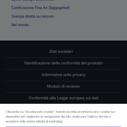
Certificazione Fine Art Digigraphie®
Stampa diretta su tessuto
Nel mondo
Dati societari
Identificazione della conformità del prodotto
Informativa sulla privacy
Modulo di recesso
Conformità alla Legge europea sui dati
Contattaci per informazioni sui tuoi dati
Cliccando su “Accetta tutti i cookie”, l'utente accetta di memorizzare i cookie sul
dispositivo per migliorare la navigazione del sito, analizzare l'utilizzo del sito e
Informazioni sui cookie
assistere nelle nostre attività di marketing.