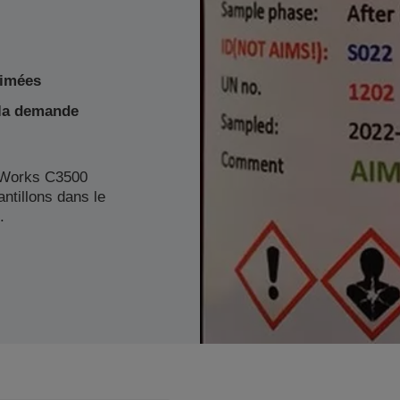
rimées
 la demande
rWorks C3500
ntillons dans le
.