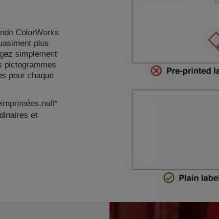
ande ColorWorks
quasiment plus
rgez simplement
es pictogrammes
res pour chaque
éimprimées.null*
inaires et