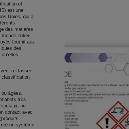
ication et
HS) est une
ons Unies, qui a
férents
age des matières
 monde entier.
loyés fournit aux
miques des
 qu’elles
ivent reclasser
 classification
 ou âgées,
phabets très
 sociaux, ne
 en contact avec
(produits
 créé un système