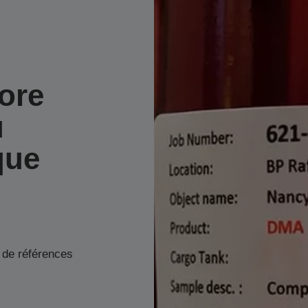
ore
u
que
 de références