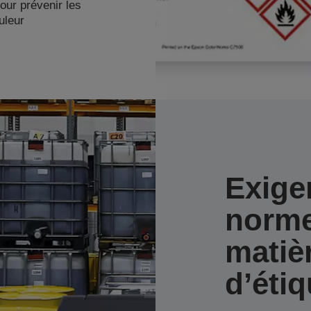
our prévenir les
uleur
Exige
norm
matiè
d’éti