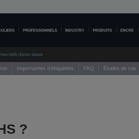
CULIERS
PROFESSIONNELS
INDUSTRY
PRODUITS
ENCRE
ormes GHS | Epson Suisse
tion
Imprimantes d’étiquettes
FAQ
Études de cas
GHS ?