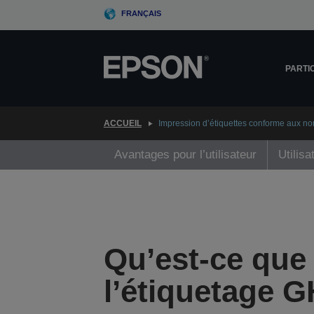
Skip
FRANÇAIS
to
main
content
PARTI
ACCUEIL
Impression d’étiquettes conforme aux n
Avantages pour l’utilisateur
Utilisa
Qu’est-ce que
l’étiquetage 