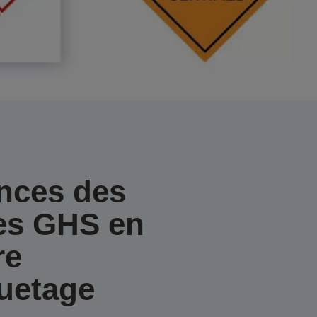
nces des
es GHS en
re
quetage