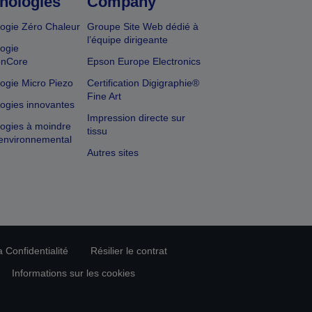
nologies
Company
ogie Zéro Chaleur
Groupe Site Web dédié à
l’équipe dirigeante
ogie
onCore
Epson Europe Electronics
ogie Micro Piezo
Certification Digigraphie®
Fine Art
ogies innovantes
Impression directe sur
ogies à moindre
tissu
environnemental
Autres sites
 Confidentialité
Résilier le contrat
Informations sur les cookies