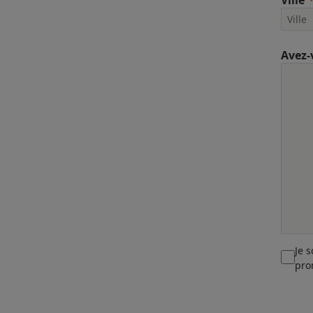
Ville
Avez-
Je 
pro