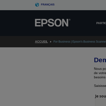
Skip
FRANÇAIS
to
main
content
PARTI
ACCUEIL
For Business | Epson's Business Scanne
Dem
Nous pou
de votr
besoins 
Saisiss
Je so