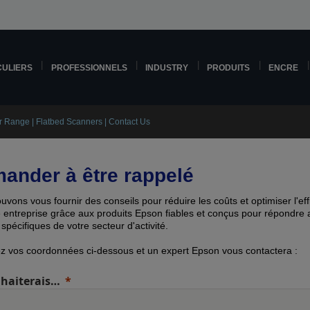
CULIERS
PROFESSIONNELS
INDUSTRY
PRODUITS
ENCRE
r Range | Flatbed Scanners | Contact Us
ander à être rappelé
vons vous fournir des conseils pour réduire les coûts et optimiser l'eff
e entreprise grâce aux produits Epson fiables et conçus pour répondre 
spécifiques de votre secteur d'activité.
ez vos coordonnées ci-dessous et un expert Epson vous contactera :
uhaiterais…