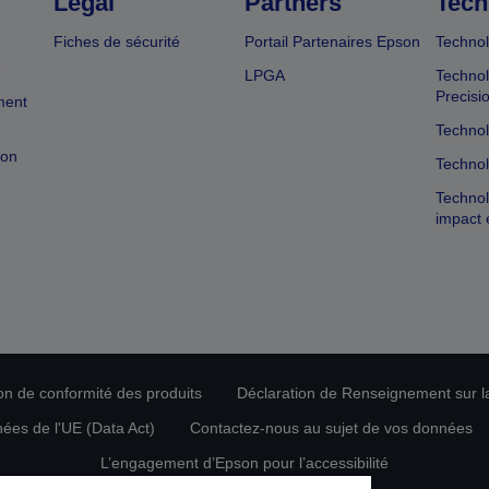
Légal
Partners
Tech
Fiches de sécurité
Portail Partenaires Epson
Technol
e
LPGA
Technol
Precisi
ment
Technol
ion
Technol
Technol
e
impact 
ion de conformité des produits
Déclaration de Renseignement sur la
nées de l'UE (Data Act)
Contactez-nous au sujet de vos données
L’engagement d’Epson pour l’accessibilité