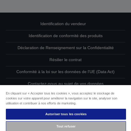
Identification du vendeur
Identification de conformité des produits
Déclaration de Renseignement sur la Confidentialité
Résilier le contrat
Conformité à la loi sur les données de l'UE (Data Act)
Contactez-nous au sujet de vos données
En cliquant sur « Accepter tous les cookies », vous acceptez le stockage de
Informations sur les cookies
cookies sur votre appareil pour améliorer la navigation sur le site, analyser son
utilisation et contribuer à nos efforts de marketing.
L’engagement d’Epson pour l’accessibilité
Autoriser tous les cookies
Copyright © 2026 Seiko Epson
Tout refuser