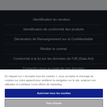
Identification du vendeur
Identification de conformité des produits
Déclaration de Renseignement sur la Confidentialité
Résilier le contrat
Conformité à la loi sur les données de l'UE (Data Act)
Contactez-nous au sujet de vos données
En cliquant sur « Accepter tous les cookies », vous acceptez le stockage de
Informations sur les cookies
cookies sur votre appareil pour améliorer la navigation sur le site, analyser son
utilisation et contribuer à nos efforts de marketing.
L’engagement d’Epson pour l’accessibilité
Autoriser tous les cookies
Copyright © 2026 Seiko Epson
Tout refuser