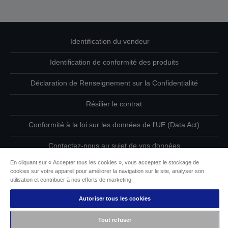
Identification du vendeur
Identification de conformité des produits
Déclaration de Renseignement sur la Confidentialité
Résilier le contrat
Conformité à la loi sur les données de l'UE (Data Act)
Contactez-nous au sujet de vos données
En cliquant sur « Accepter tous les cookies », vous acceptez le stockage de
Informations sur les cookies
cookies sur votre appareil pour améliorer la navigation sur le site, analyser son
utilisation et contribuer à nos efforts de marketing.
L’engagement d’Epson pour l’accessibilité
Autoriser tous les cookies
Copyright © 2026 Seiko Epson
Tout refuser