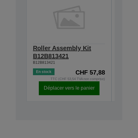
Roller Assembly Kit
Carrie
B12B81343
B12B813421
B12B813421
CHF 57,88
En stock
Épuisé
TTC (CHF 53,54 TVA non comprise)
T
Déplacer vers le panier