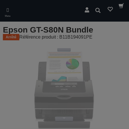
Skip
to
Rechercher
main
Menu
content
Epson GT-S80N Bundle
Référence produit : B11B194091PE
Arrêté