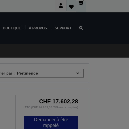
BOUTIQUE
À PROPOS
SUPPORT
rier par :
CHF 17.602,28
TTC (CHF 16.283,33 TVA non comprise)
Demander à être
rappelé