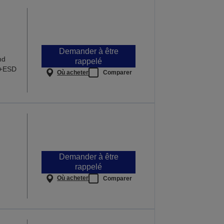
Demander à être
nd
rappelé
3+ESD
Où acheter
Comparer
Demander à être
rappelé
Où acheter
Comparer