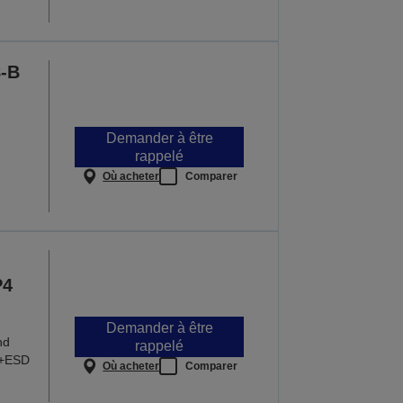
-B
Demander à être
rappelé
Où acheter
Comparer
P4
Demander à être
nd
rappelé
3+ESD
Où acheter
Comparer