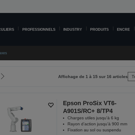
CULIERS
PROFESSIONNELS
INDUSTRY
PRODUITS
ENCRE
axes
Affichage de 1 à 15 sur 16 articles
T
Aller
à
la
page
Epson ProSix VT6-
suivante
A901S/RC+ 8/TP4
Charges utiles jusqu'à 6 kg
Rayon d’action jusqu’à 900 mm
Fixation au sol ou suspendu