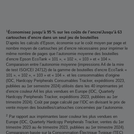
1
Économisez jusqu’à 95 % sur les coûts de l’encre/Jusqu’à 63
cartouches d’encre dans un seul jeu de bouteilles
D’après les calculs d’Epson, économie sur le coût moyen par page et
nombre moyen de cartouches jet d’encre nécessaires pour imprimer le
même nombre de pages que l’autonomie moyenne des bouteilles
d’encre Epson EcoTank « 101 », « 102 », « 103 » et « 104 ».
Comparaison entre l’autonomie moyenne (impressions A4 de la mire
de test ISO/CEI 24712) de la gamme de bouteilles d’encre EcoTank «
101 », « 102 », « 103 » et « 104 ». et les consommables d’origine
(IDC, Hardcopy Peripherals Consumables Tracker, expéditions 2023,
publiées au 1er semestre 2024) utilisés dans les 40 imprimantes jet
d’encre couleur A4 les plus vendues en Europe (IDC, Quarterly
Hardcopy Peripherals Tracker, expéditions 2023, publiées au 1er
trimestre 2024). Coût par page calculé par l’IDC en divisant le prix de
vente moyen des bouteilles/cartouches concernées par l’autonomie.
2
Par rapport aux imprimantes laser couleur les plus vendues en
Europe (IDC, Quarterly Hardcopy Peripherals Tracker, ventes du 1er
trimestre 2023 au 4e trimestre 2023, publiées au 1er trimestre 2024).
Comparaison basée sur la Consommation Électrique Typique (TEC)