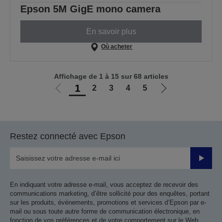
Epson 5M GigE mono camera
En savoir plus
Où acheter
Affichage de 1 à 15 sur 68 articles
1
2
3
4
5
Aller
Aller
à
à
la
la
page
page
Restez connecté avec Epson
précédente
suivante
Valider
En indiquant votre adresse e-mail, vous acceptez de recevoir des
communications marketing, d’être sollicité pour des enquêtes, portant
sur les produits, événements, promotions et services d’Epson par e-
mail ou sous toute autre forme de communication électronique, en
fonction de vos préférences et de votre comportement sur le Web,