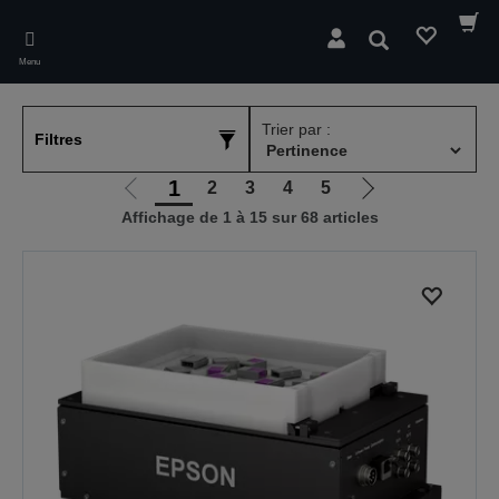
Skip
to
Rechercher
main
Menu
content
Trier par :
Filtres
1
2
3
4
5
Aller
Aller
Affichage de 1 à 15 sur 68 articles
à
à
la
la
page
page
précédente
suivante