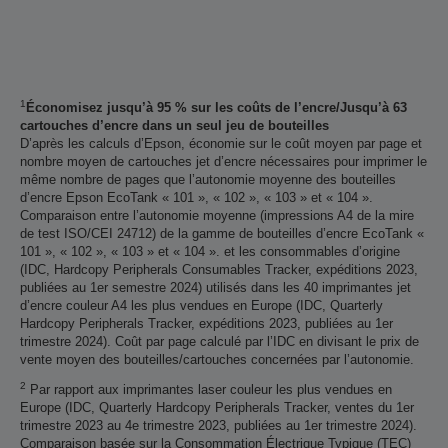
1
Économisez jusqu’à 95 % sur les coûts de l’encre/Jusqu’à 63
cartouches d’encre dans un seul jeu de bouteilles
D’après les calculs d’Epson, économie sur le coût moyen par page et
nombre moyen de cartouches jet d’encre nécessaires pour imprimer le
même nombre de pages que l’autonomie moyenne des bouteilles
d’encre Epson EcoTank « 101 », « 102 », « 103 » et « 104 ».
Comparaison entre l’autonomie moyenne (impressions A4 de la mire
de test ISO/CEI 24712) de la gamme de bouteilles d’encre EcoTank «
101 », « 102 », « 103 » et « 104 ». et les consommables d’origine
(IDC, Hardcopy Peripherals Consumables Tracker, expéditions 2023,
publiées au 1er semestre 2024) utilisés dans les 40 imprimantes jet
d’encre couleur A4 les plus vendues en Europe (IDC, Quarterly
Hardcopy Peripherals Tracker, expéditions 2023, publiées au 1er
trimestre 2024). Coût par page calculé par l’IDC en divisant le prix de
vente moyen des bouteilles/cartouches concernées par l’autonomie.
2
Par rapport aux imprimantes laser couleur les plus vendues en
Europe (IDC, Quarterly Hardcopy Peripherals Tracker, ventes du 1er
trimestre 2023 au 4e trimestre 2023, publiées au 1er trimestre 2024).
Comparaison basée sur la Consommation Électrique Typique (TEC)