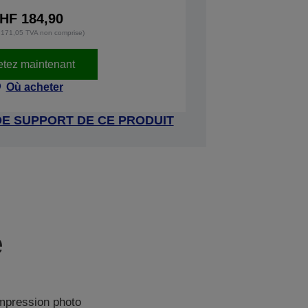
HF 184,90
171,05 TVA non comprise)
tez maintenant
Où acheter
DE SUPPORT DE CE PRODUIT
e
impression photo