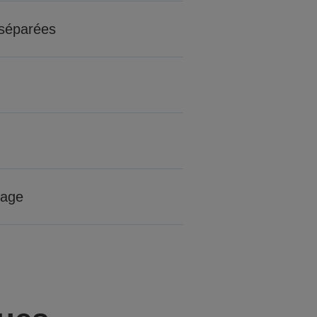
 séparées
tage