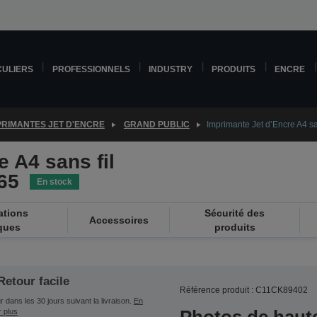
CULIERS
PROFESSIONNELS
INDUSTRY
PRODUITS
ENCRE
PRIMANTES JET D'ENCRE
GRAND PUBLIC
Imprimante Jet d’Encre A4 s
 A4 sans fil
65
En stock
ations
Sécurité des
Accessoires
ques
produits
Retour facile
Référence produit : C11CK89402
 dans les 30 jours suivant la livraison.
En
r plus