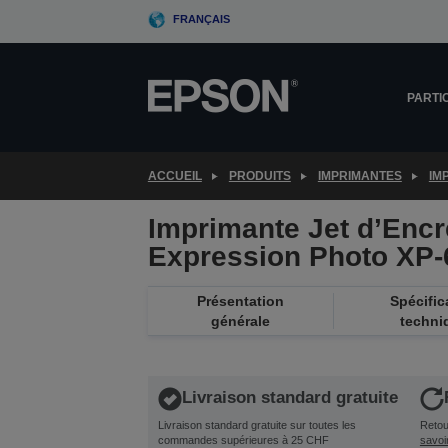
Skip
FRANÇAIS
to
main
content
PARTI
ACCUEIL
PRODUITS
IMPRIMANTES
IM
Imprimante Jet d’Encre
Expression Photo XP‑
Présentation
Spécific
générale
techni
Livraison standard gratuite
Livraison standard gratuite sur toutes les
Retour
commandes supérieures à 25 CHF
savoi