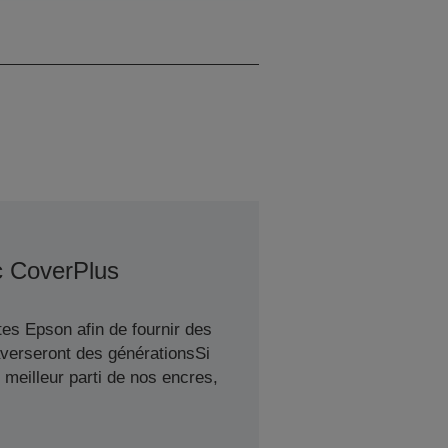
Monochrome (papier
ordinaire)
c CoverPlus
es Epson afin de fournir des
averseront des générationsSi
meilleur parti de nos encres,