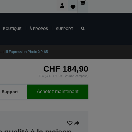
BOUTIQUE
À PROPOS
SUPPORT
ans fil Expression Photo XP‑65
CHF 184,90
TTC (CHF 171,05 TVA non comprise)
Achetez maintenant
Support