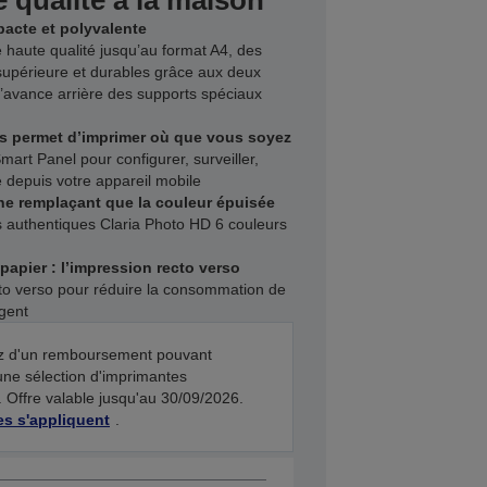
 qualité à la maison
acte et polyvalente
haute qualité jusqu’au format A4, des
 supérieure et durables grâce aux deux
l’avance arrière des supports spéciaux
us permet d’imprimer où que vous soyez
Smart Panel pour configurer, surveiller,
 depuis votre appareil mobile
ne remplaçant que la couleur épuisée
es authentiques Claria Photo HD 6 couleurs
papier : l’impression recto verso
to verso pour réduire la consommation de
rgent
iez d'un remboursement pouvant
une sélection d'imprimantes
 Offre valable jusqu'au 30/09/2026.
es s'appliquent
.