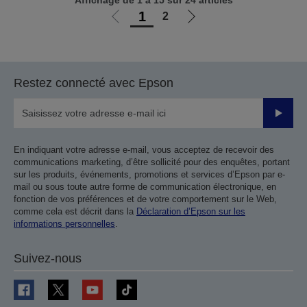
Affichage de 1 à 15 sur 24 articles
1
2
Aller
Aller
à
à
la
la
page
page
Restez connecté avec Epson
précédente
suivante
Valider
En indiquant votre adresse e-mail, vous acceptez de recevoir des
communications marketing, d’être sollicité pour des enquêtes, portant
sur les produits, événements, promotions et services d’Epson par e-
mail ou sous toute autre forme de communication électronique, en
fonction de vos préférences et de votre comportement sur le Web,
comme cela est décrit dans la
Déclaration d’Epson sur les
informations personnelles
.
Suivez-nous