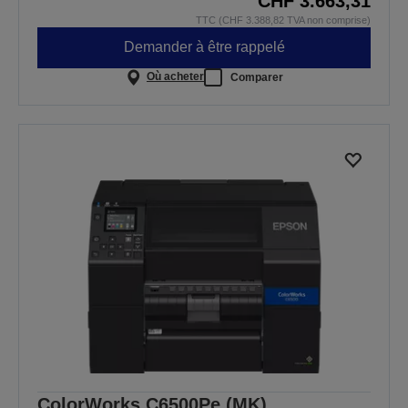
CHF 3.663,31
TTC (CHF 3.388,82 TVA non comprise)
Demander à être rappelé
Où acheter
Comparer
ColorWorks C6500Pe (MK)