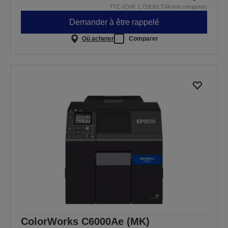
TTC (CHF 1.718,83 TVA non comprise)
Demander à être rappelé
Où acheter
Comparer
ColorWorks C6000Ae (MK)