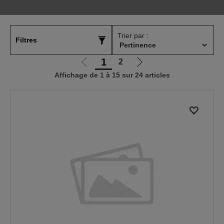
Trier par :
Filtres
1
2
Aller
Aller
Affichage de 1 à 15 sur 24 articles
à
à
la
la
page
page
précédente
suivante