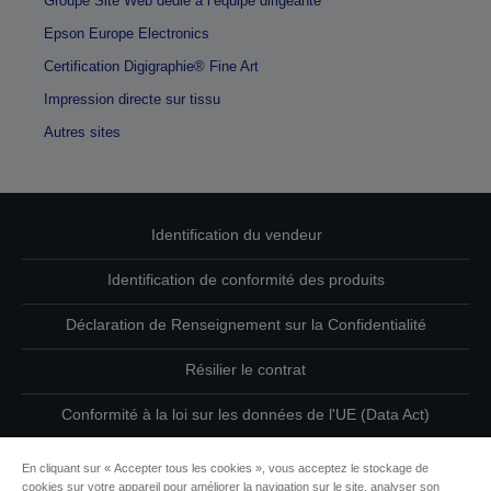
Groupe Site Web dédié à l’équipe dirigeante
Epson Europe Electronics
Certification Digigraphie® Fine Art
Impression directe sur tissu
Autres sites
Identification du vendeur
Identification de conformité des produits
Déclaration de Renseignement sur la Confidentialité
Résilier le contrat
Conformité à la loi sur les données de l'UE (Data Act)
Contactez-nous au sujet de vos données
En cliquant sur « Accepter tous les cookies », vous acceptez le stockage de
cookies sur votre appareil pour améliorer la navigation sur le site, analyser son